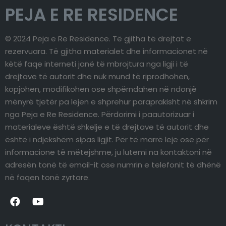
PEJA E RE RESIDENCE
© 2024 Peja e Re Residence. Të gjitha të drejtat e
rezervuara. Të gjitha materialet dhe informacionet në
këtë faqe interneti janë të mbrojtura nga ligji i të
drejtave të autorit dhe nuk mund të riprodhohen,
kopjohen, modifikohen ose shpërndahen në ndonjë
mënyrë tjetër pa lejen e shprehur paraprakisht në shkrim
nga Peja e Re Residence. Përdorimi i paautorizuar i
materialeve është shkelje e të drejtave të autorit dhe
është i ndjekshëm sipas ligjit. Për të marrë leje ose për
informacione të mëtejshme, ju lutemi na kontaktoni në
adresën tonë të email-it ose numrin e telefonit të dhënë
në faqen tonë zyrtare.