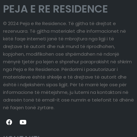
PEJA E RE RESIDENCE
© 2024 Peja e Re Residence. Të gjitha të drejtat e
rezervuara. Të gjitha materialet dhe informacionet në
këtë faqe interneti janë të mbrojtura nga ligji i të
drejtave të autorit dhe nuk mund të riprodhohen,
kopjohen, modifikohen ose shpërndahen në ndonjë
mënyrë tjetër pa lejen e shprehur paraprakisht në shkrim
nga Peja e Re Residence. Përdorimi i paautorizuar i
materialeve është shkelje e të drejtave të autorit dhe
është i ndjekshëm sipas ligjit. Për të marrë leje ose për
informacione të mëtejshme, ju lutemi na kontaktoni në
adresën tonë të email-it ose numrin e telefonit të dhënë
në faqen tonë zyrtare.